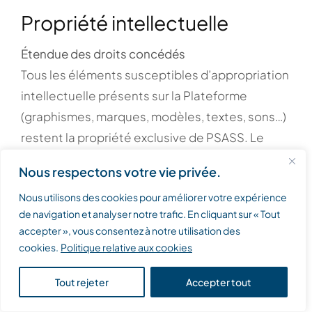
Propriété intellectuelle
Étendue des droits concédés
Tous les éléments susceptibles d’appropriation
intellectuelle présents sur la Plateforme
(graphismes, marques, modèles, textes, sons…)
restent la propriété exclusive de PSASS. Le
présent Contrat ne saurait être interprété
Nous respectons votre vie privée.
comme cédant ou concédant un quelconque
Nous utilisons des cookies pour améliorer votre expérience
droit de propriété intellectuelle, à l’exception
de navigation et analyser notre trafic. En cliquant sur « Tout
de la licence d’usage de la Plateforme
accepter », vous consentez à notre utilisation des
nécessaire à l’accès aux fonctionnalités. Toute
cookies.
Politique relative aux cookies
reproduction et toute diffusion de ces
éléments, sans autorisation écrite préalable de
Tout rejeter
Accepter tout
PSASS, exposent les contrevenants à des