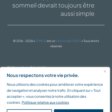
sommeil devrait toujours être
aussi simple
© 2016 - 2026 •
EPNOS
est un
Service de PSASS
• Tous droits
réservés
Politique de confidentialité
Nous respectons votre vie privée.
Nous utilisons des cookies pour améliorer votre expérience
Politique de cookies
de navigation et analyser notre trafic. En cliquant sur « Tout
accepter », vous consentez à notre utilisation des
cookies.
Politique relative aux cookies
Conditions générales de service