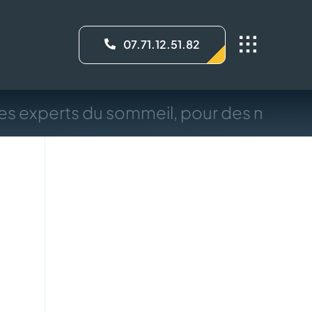
07.71.12.51.82
s experts du sommeil, pour des médeci