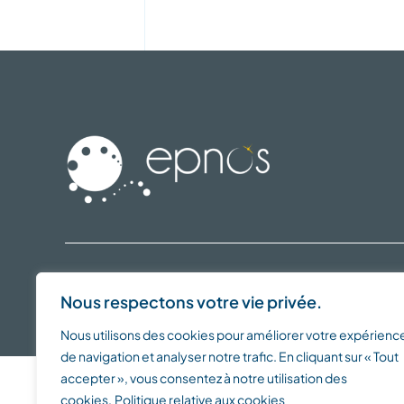
Nous respectons votre vie privée.
© 2016 - 2026 •
EPNOS
est un
Service de PSASS
• Tous droits rése
Nous utilisons des cookies pour améliorer votre expérienc
de navigation et analyser notre trafic. En cliquant sur « Tout
accepter », vous consentez à notre utilisation des
cookies.
Politique relative aux cookies