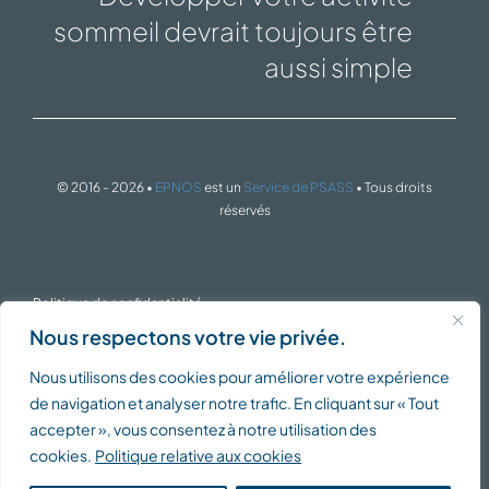
sommeil devrait toujours être
aussi simple
© 2016 - 2026 •
EPNOS
est un
Service de PSASS
• Tous droits
réservés
Politique de confidentialité
Nous respectons votre vie privée.
Nous utilisons des cookies pour améliorer votre expérience
Politique de cookies
de navigation et analyser notre trafic. En cliquant sur « Tout
accepter », vous consentez à notre utilisation des
cookies.
Politique relative aux cookies
Conditions générales de service