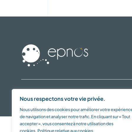
Nous respectons votre vie privée.
© 2016 - 2026 •
EPNOS
est un
Service de PSASS
• Tous droits rése
Nous utilisons des cookies pour améliorer votre expérienc
de navigation et analyser notre trafic. En cliquant sur « Tout
accepter », vous consentez à notre utilisation des
cookies.
Politique relative aux cookies