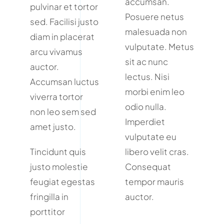
accumsan.
pulvinar et tortor
Posuere netus
sed. Facilisi justo
malesuada non
diam in placerat
vulputate. Metus
arcu vivamus
sit ac nunc
auctor.
lectus. Nisi
Accumsan luctus
morbi enim leo
viverra tortor
odio nulla.
non leo sem sed
Imperdiet
amet justo.
vulputate eu
Tincidunt quis
libero velit cras.
justo molestie
Consequat
feugiat egestas
tempor mauris
fringilla in
auctor.
porttitor