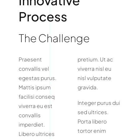
Innovative
Process
The Challenge
Praesent
pretium. Ut ac
convallis vel
viverra nisl eu
egestas purus.
nisl vulputate
Mattis ipsum
gravida.
facilisi conseq
Integer purus dui
viverra eu est
sed ultrices.
convallis
Porta libero
imperdiet.
tortor enim
Libero ultrices