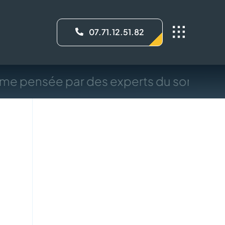
07.71.12.51.82
me pensée par des experts du sommeil,