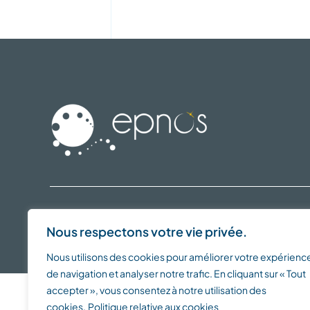
Nous respectons votre vie privée.
© 2016 - 2026 •
EPNOS
est un
Service de PSASS
• Tous droits rése
Nous utilisons des cookies pour améliorer votre expérienc
de navigation et analyser notre trafic. En cliquant sur « Tout
accepter », vous consentez à notre utilisation des
cookies.
Politique relative aux cookies